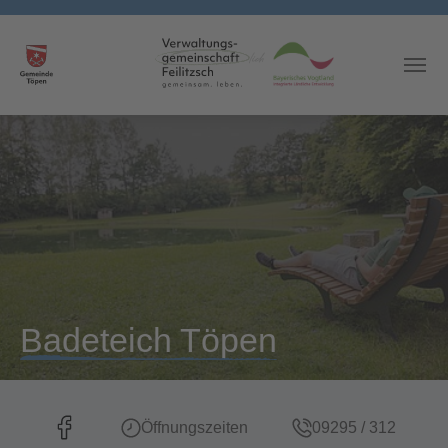
Skip to main content
Badeteich Töpen
Öffnungszeiten
09295 / 312