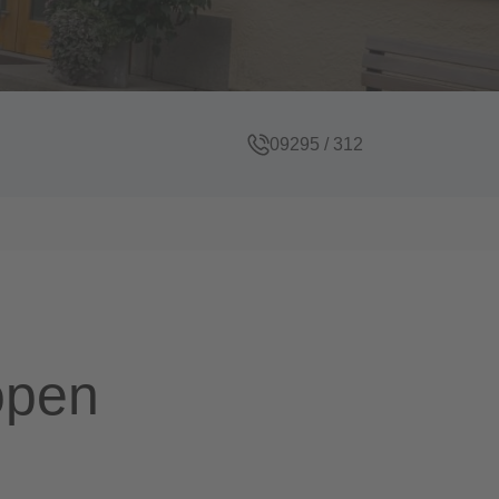
09295 / 312
öpen