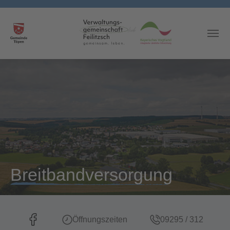
Skip to main content
Breitbandversorgung
Öffnungszeiten
09295 / 312