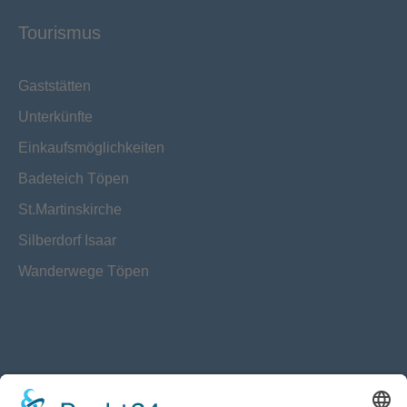
Tourismus
Gaststätten
Unterkünfte
Einkaufsmöglichkeiten
Badeteich Töpen
St.Martinskirche
Silberdorf Isaar
Wanderwege Töpen