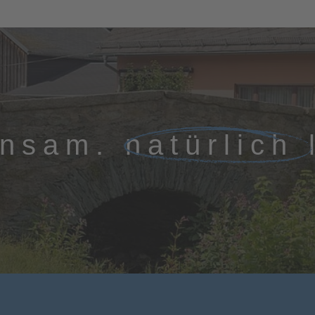
insam.
natürlich