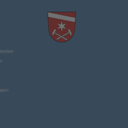
hkeiten
n
öpen