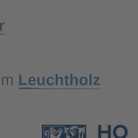
r
 im
Leuchtholz