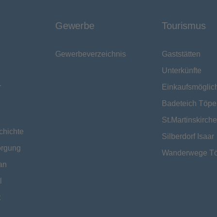
Gewerbe
Tourismus
Gewerbeverzeichnis
Gaststätten
Unterkünfte
r
Einkaufsmöglic
Badeteich Töpe
St.Martinskirche
chichte
Silberdorf Isaar
orgung
Wanderwege T
an
l
t