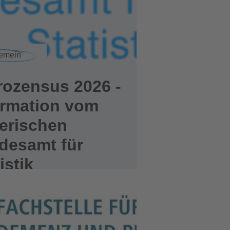
gemein
rozensus 2026 -
ormation vom
erischen
desamt für
istik
rlesen