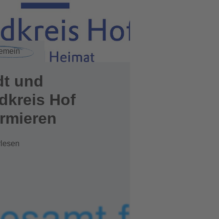
gemein
dt und
dkreis Hof
ormieren
rlesen