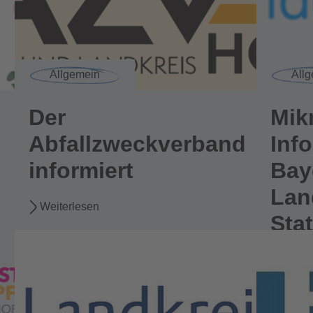
Allgemein
All
Der
Mik
Abfallzweckverband
Inf
informiert
Bay
Lan
Weiterlesen
Stat
Weite