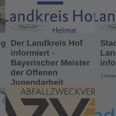
Allgemein
All
ng
Der Landkreis Hof
Sta
informiert -
Lan
Bayerischer Meister
inf
der Offenen
Weite
Jugendarbeit
Weiterlesen