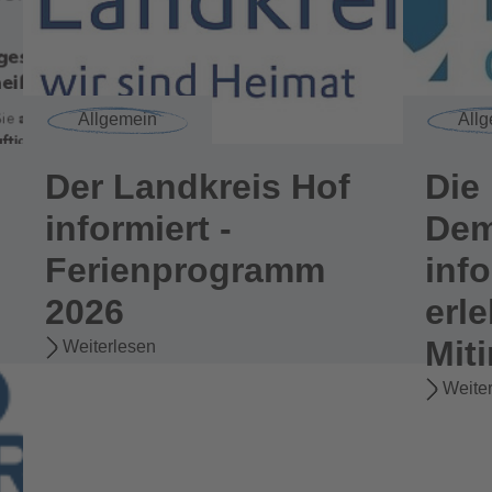
Allgemein
All
Der Landkreis Hof
Die 
informiert -
Dem
Ferienprogramm
info
2026
erl
Mit
Weiterlesen
Weite