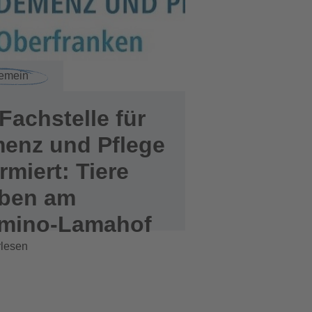
gemein
Fachstelle für
enz und Pflege
rmiert: Tiere
eben am
imino-Lamahof
rlesen